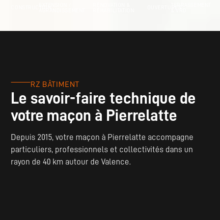
EXTENSION /
RÉNOVATION &
TERRASSEMENT
CONSTRUCTION
OUVERTURES
AGRANDISSEMENT
RÉHABILITATION
& VRD
RZ BÂTIMENT
Le savoir-faire technique de
votre maçon à Pierrelatte
Depuis 2015, votre maçon à Pierrelatte accompagne
particuliers, professionnels et collectivités dans un
rayon de 40 km autour de Valence.
Une expertise complète du gros œuvre
:
construction
,
extension
,
rénovation
,
ouvertures
de murs porteurs et
terrassement
. Certifiée Qualibat, RZ Bâtiment assure
des réalisations fiables, durables et conformes aux